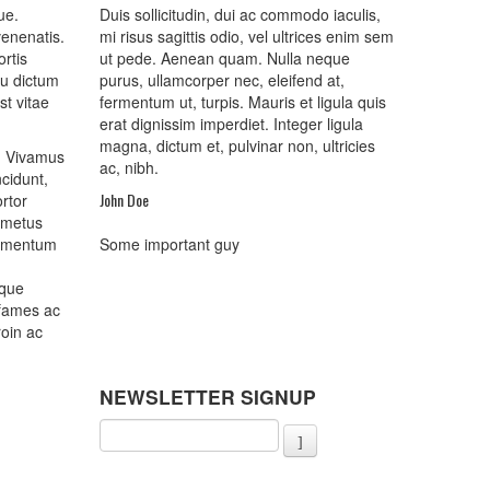
ue.
Duis sollicitudin, dui ac commodo iaculis,
venenatis.
mi risus sagittis odio, vel ultrices enim sem
ortis
ut pede. Aenean quam. Nulla neque
eu dictum
purus, ullamcorper nec, eleifend at,
st vitae
fermentum ut, turpis. Mauris et ligula quis
erat dignissim imperdiet. Integer ligula
magna, dictum et, pulvinar non, ultricies
m. Vivamus
ac, nibh.
cidunt,
John Doe
rtor
e metus
dimentum
Some important guy
ique
 fames ac
roin ac
NEWSLETTER SIGNUP