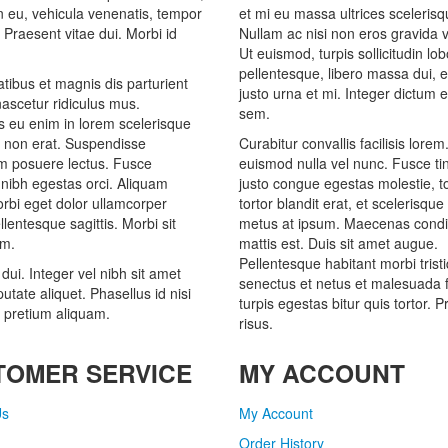
din eu, vehicula venenatis, tempor
et mi eu massa ultrices scelerisq
. Praesent vitae dui. Morbi id
Nullam ac nisi non eros gravida 
Ut euismod, turpis sollicitudin lob
pellentesque, libero massa dui, 
ibus et magnis dis parturient
justo urna et mi. Integer dictum e
ascetur ridiculus mus.
sem.
 eu enim in lorem scelerisque
t non erat. Suspendisse
Curabitur convallis facilisis lore
m posuere lectus. Fusce
euismod nulla vel nunc. Fusce tin
 nibh egestas orci. Aliquam
justo congue egestas molestie, to
orbi eget dolor ullamcorper
tortor blandit erat, et scelerisqu
lentesque sagittis. Morbi sit
metus at ipsum. Maecenas con
m.
mattis est. Duis sit amet augue.
Pellentesque habitant morbi trist
dui. Integer vel nibh sit amet
senectus et netus et malesuada
putate aliquet. Phasellus id nisi
turpis egestas bitur quis tortor. P
o pretium aliquam.
risus.
TOMER SERVICE
MY ACCOUNT
Us
My Account
Order History