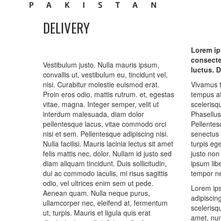
DELIVERY
Lorem ip
consecte
Vestibulum justo. Nulla mauris ipsum,
luctus. D
convallis ut, vestibulum eu, tincidunt vel,
nisi. Curabitur molestie euismod erat.
Vivamus to
Proin eros odio, mattis rutrum. et, egestas
tempus at
vitae, magna. Integer semper, velit ut
scelerisq
interdum malesuada, diam dolor
Phasellus
pellentesque lacus, vitae commodo orci
Pellentes
nisi et sem. Pellentesque adipiscing nisi.
senectus 
Nulla facilisi. Mauris lacinia lectus sit amet
turpis e
felis mattis nec, dolor. Nullam id justo sed
justo non
diam aliquam tincidunt. Duis sollicitudin,
ipsum lib
dui ac commodo iaculis, mi risus sagittis
tempor ne
odio, vel ultrices enim sem ut pede.
Lorem ips
Aenean quam. Nulla neque purus,
adipiscing
ullamcorper nec, eleifend at, fermentum
scelerisq
ut, turpis. Mauris et ligula quis erat
amet, nunc