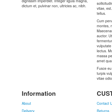
dignissim imperdiet. Integer ligula magna,
sollicitu
dictum et, pulvinar non, ultricies ac, nibh.
vitae, est
tellus.
Cum penat
montes, n
Maecenas
auctor. U
fermentu
vulputate
lectus. M
massa pel
amet qua
Fusce eu 
turpis vul
vitae odi
Information
CUS
About
Contact 
Delivery
Returns