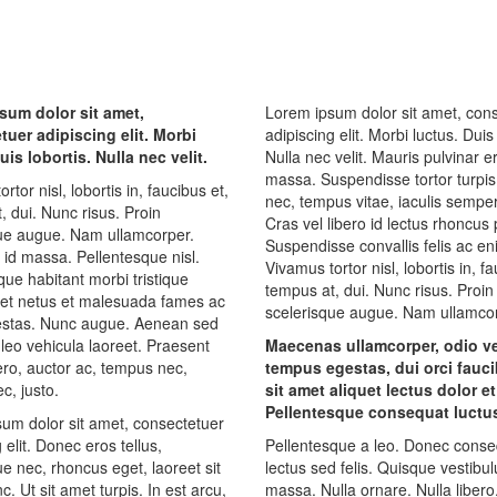
sum dolor sit amet,
Lorem ipsum dolor sit amet, con
tuer adipiscing elit. Morbi
adipiscing elit. Morbi luctus. Duis 
uis lobortis. Nulla nec velit.
Nulla nec velit. Mauris pulvinar e
massa. Suspendisse tortor turpis
rtor nisl, lobortis in, faucibus et,
nec, tempus vitae, iaculis sempe
, dui. Nunc risus. Proin
Cras vel libero id lectus rhoncus 
ue augue. Nam ullamcorper.
Suspendisse convallis felis ac en
 id massa. Pellentesque nisl.
Vivamus tortor nisl, lobortis in, fa
que habitant morbi tristique
tempus at, dui. Nunc risus. Proin
et netus et malesuada fames ac
scelerisque augue. Nam ullamco
gestas. Nunc augue. Aenean sed
 leo vehicula laoreet. Praesent
Maecenas ullamcorper, odio ve
ero, auctor ac, tempus nec,
tempus egestas, dui orci fauci
c, justo.
sit amet aliquet lectus dolor e
Pellentesque consequat luctu
um dolor sit amet, consectetuer
 elit. Donec eros tellus,
Pellentesque a leo. Donec cons
ue nec, rhoncus eget, laoreet sit
lectus sed felis. Quisque vestibu
. Ut sit amet turpis. In est arcu,
massa. Nulla ornare. Nulla liber