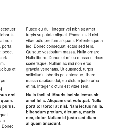
sectetuer
Fusce eu dui. Integer vel nibh sit amet
lobortis.
turpis vulputate aliquet. Phasellus id nisi
rat non
vitae odio pretium aliquam. Pellentesque a
, porta
leo. Donec consequat lectus sed felis.
r, pede.
Quisque vestibulum massa. Nulla ornare.
porta.
Nulla libero. Donec et mi eu massa ultrices
im.
scelerisque. Nullam ac nisi non eros
ucibus et,
gravida venenatis. Ut euismod, turpis
sollicitudin lobortis pellentesque, libero
rper
massa dapibus dui, eu dictum justo urna
et mi. Integer dictum est vitae sem.
l
bus orci,
Nulla facilisi. Mauris lacinia lectus sit
t quam.
amet felis. Aliquam erat volutpat. Nulla
s purus.
porttitor tortor at nisl. Nam lectus nulla,
bibendum pretium, dictum a, mattis
equat
nec, dolor. Nullam id justo sed diam
lum
aliquam tincidunt.
o. Donec